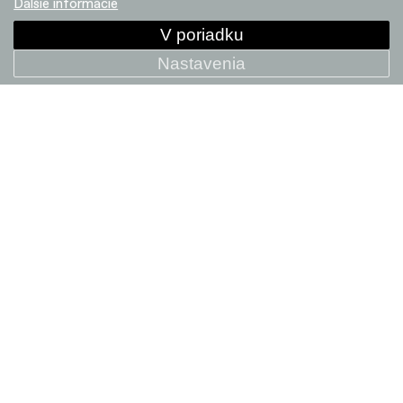
Ďalšie informácie
V poriadku
Nastavenia
Vyber si kolo
Gravel bike