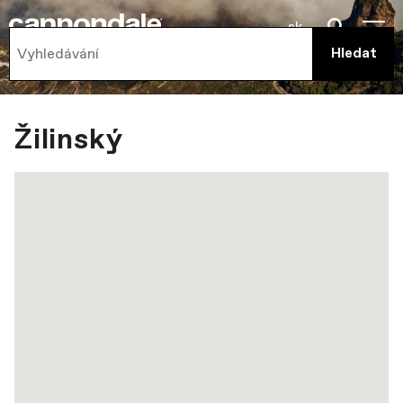
sk
Žilinský