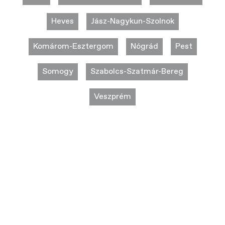
Heves
Jász-Nagykun-Szolnok
Komárom-Esztergom
Nógrád
Pest
Somogy
Szabolcs-Szatmár-Bereg
Veszprém