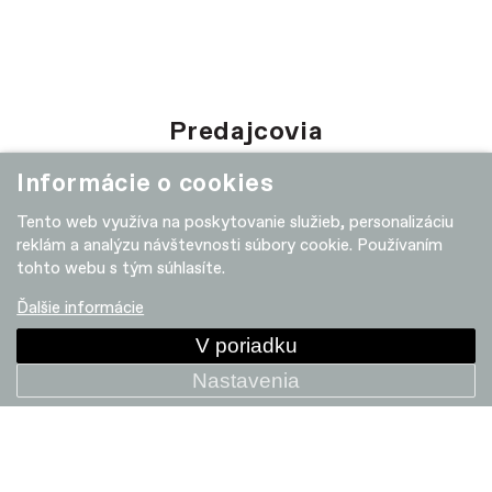
Predajcovia
Informácie o cookies
Tento web využíva na poskytovanie služieb, personalizáciu
reklám a analýzu návštevnosti súbory cookie. Používaním
tohto webu s tým súhlasíte.
Ďalšie informácie
V poriadku
Nastavenia
BICYKLE
DOPLNKY
Gravel bike
Doplnky
Cestná kola
Komponenty
Horské
Helmy