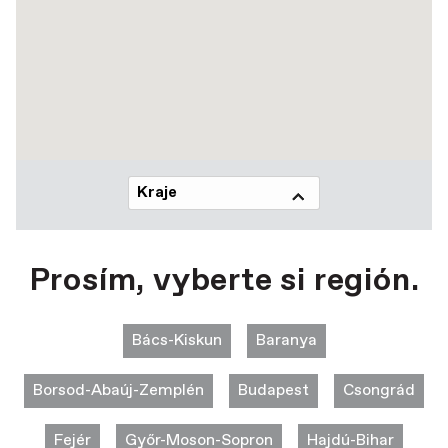
Kraje
Prosím, vyberte si región.
Bács-Kiskun
Baranya
Borsod-Abaúj-Zemplén
Budapest
Csongrád
Fejér
Győr-Moson-Sopron
Hajdú-Bihar