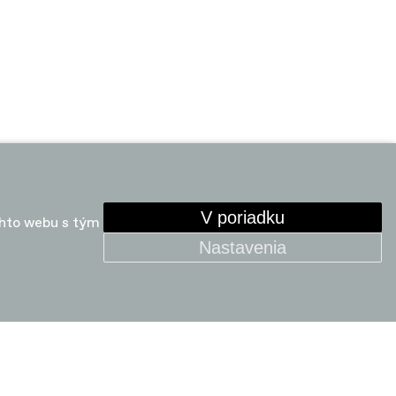
V poriadku
ohto webu s tým
Nastavenia