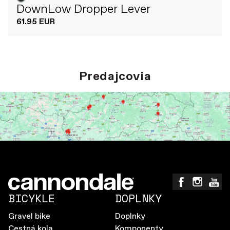
DownLow Dropper Lever
61.95 EUR
Predajcovia
BICYKLE
DOPLNKY
Gravel bike
Doplnky
Cestná kola
Komponenty