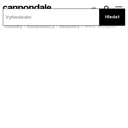
sk
Doplnky
/
Komponenty
/
Sedlovky
/
SAVE Seatpost