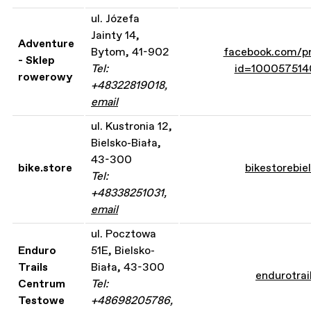
ul. Józefa
Jainty 14,
Adventure
Bytom, 41-902
facebook.com/pr
- Sklep
Tel:
id=10005751
rowerowy
+48322819018,
email
ul. Kustronia 12,
Bielsko-Biała,
43-300
bike.store
bikestorebiel
Tel:
+48338251031,
email
ul. Pocztowa
Enduro
51E, Bielsko-
Trails
Biała, 43-300
endurotrail
Centrum
Tel:
Testowe
+48698205786,