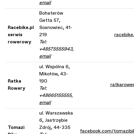
email
Bohaterów
Getta 57,
Racebike.pl
Sosnowiec, 41-
serwis
219
racebike.
rowerowy
Tel:
+48575555943,
email
ul. Wspólna 6,
Mikołów, 43-
Ratka
190
ratkarower
Rowery
Tel:
+48665155555,
email
ul. Warszawska
6, Jastrzębie
Tomazi
Zdrój, 44-335
facebook.com/tomazibik