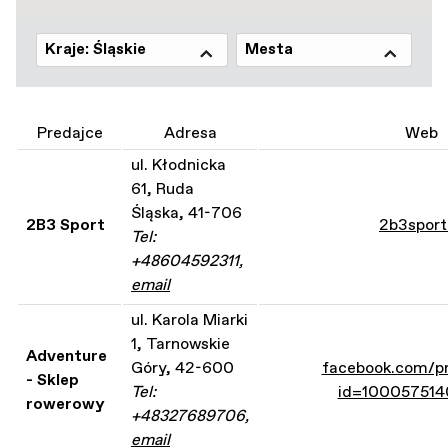
Kraje: Śląskie
Mesta
Predajce
Adresa
Web
ul. Kłodnicka
61, Ruda
Śląska, 41-706
2B3 Sport
2b3sport
Tel:
+48604592311,
email
ul. Karola Miarki
1, Tarnowskie
Adventure
Góry, 42-600
facebook.com/pr
- Sklep
Tel:
id=10005751
rowerowy
+48327689706,
email