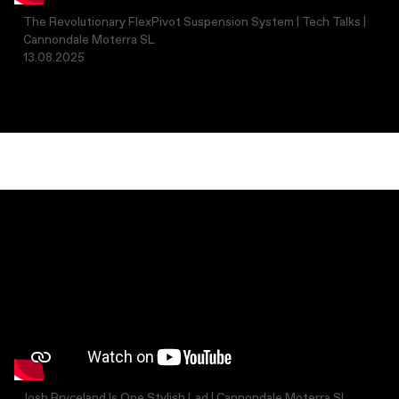
The Revolutionary FlexPivot Suspension System | Tech Talks |
Cannondale Moterra SL
13.08.2025
Josh Bryceland Is One Stylish Lad | Cannondale Moterra SL