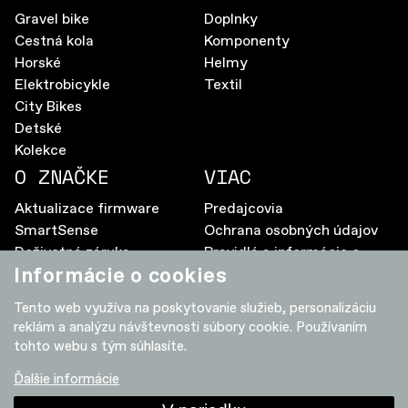
Gravel bike
Doplnky
Cestná kola
Komponenty
Horské
Helmy
Elektrobicykle
Textil
City Bikes
Detské
Kolekce
O ZNAČKE
VIAC
Aktualizace firmware
Predajcovia
SmartSense
Ochrana osobných údajov
Doživotná záruka
Pravidlá a informácie o
Informácie o cookies
Elektrobicykle – často
cookies
kladené otázky
Tento web využíva na poskytovanie služieb, personalizáciu
Návody
reklám a analýzu návštevnosti súbory cookie. Používaním
ĎALŠIA
tohto webu s tým súhlasíte.
Doživotná záruka
Porovnanie
Ďalšie informácie
© 2019-2025,
ASPIRE SPORTS S.R.O.
,
Blog Aspire