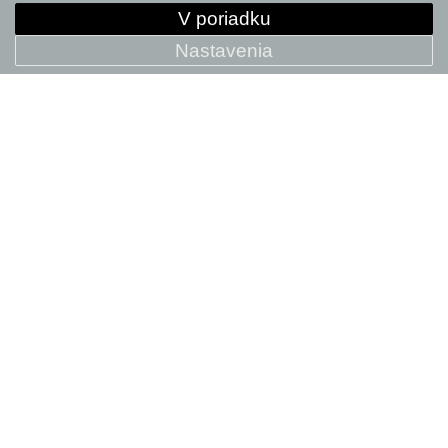
V poriadku
Nastavenia
Predajcovia
BICYKLE
DOPLNKY
Gravel bike
Doplnky
Cestná kola
Komponenty
Horské
Helmy
Elektrobicykle
Textil
City Bikes