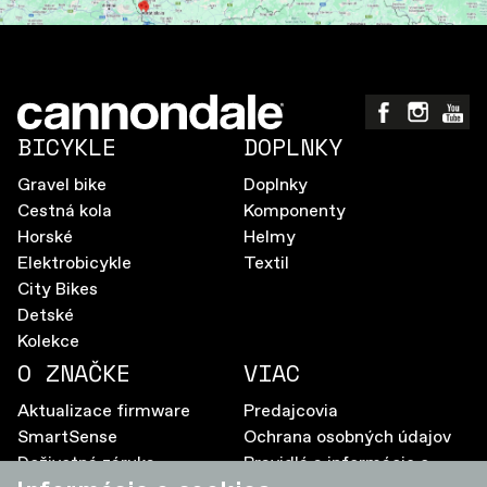
BICYKLE
DOPLNKY
Gravel bike
Doplnky
Cestná kola
Komponenty
Horské
Helmy
Elektrobicykle
Textil
City Bikes
Detské
Kolekce
O ZNAČKE
VIAC
Aktualizace firmware
Predajcovia
SmartSense
Ochrana osobných údajov
Doživotná záruka
Pravidlá a informácie o