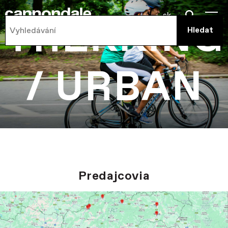
sk
TREKKING
/ URBAN
Predajcovia