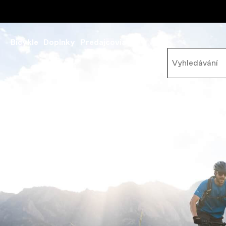
Bicykle
Doplnky
Predajcovia