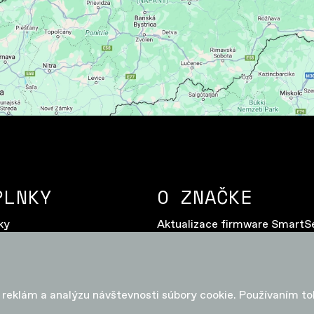
PLNKY
O ZNAČKE
ky
Aktualizace firmware SmartS
onenty
Doživotná záruka
y
Elektrobicykle – často kladen
otázky
Návody
u reklám a analýzu návštevnosti súbory cookie. Používaním t