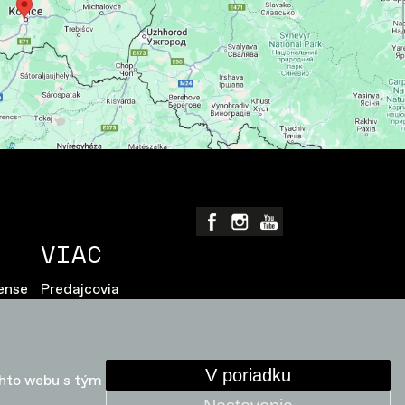
VIAC
ense
Predajcovia
Ochrana osobných údajov
é
Pravidlá a informácie o cookies
V poriadku
ohto webu s tým