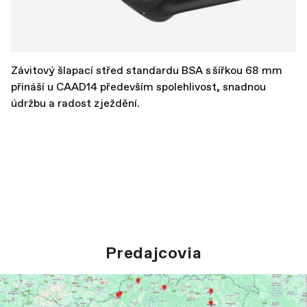
Závitový šlapací střed standardu BSA s šířkou 68 mm
přináší u CAAD14 především spolehlivost, snadnou
údržbu a radost z ježdění.
Predajcovia