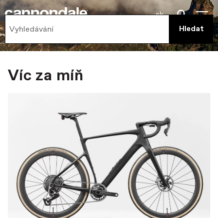
sk
Víc za míň