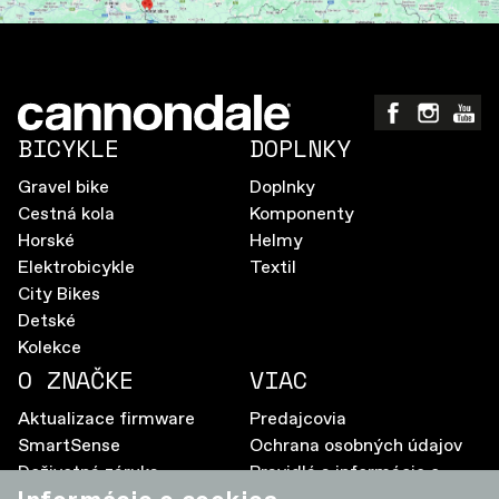
BICYKLE
DOPLNKY
Gravel bike
Doplnky
Cestná kola
Komponenty
Horské
Helmy
Elektrobicykle
Textil
City Bikes
Detské
Kolekce
O ZNAČKE
VIAC
Aktualizace firmware
Predajcovia
SmartSense
Ochrana osobných údajov
Doživotná záruka
Pravidlá a informácie o