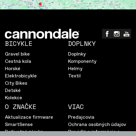
BICYKLE
DOPLNKY
Gravel bike
Doplnky
Cestná kola
Komponenty
Horské
Helmy
Elektrobicykle
Textil
City Bikes
Detské
Kolekce
O ZNAČKE
VIAC
Aktualizace firmware
Predajcovia
SmartSense
Ochrana osobných údajov
Doživotná záruka
Pravidlá a informácie o