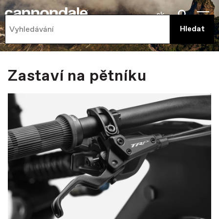
sk
Zastaví na pětníku