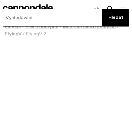
sk
Bicykle
/
Elektrobicykle
/
Městské elektrobicykle
/
FlyingV
/
FlyingV 2