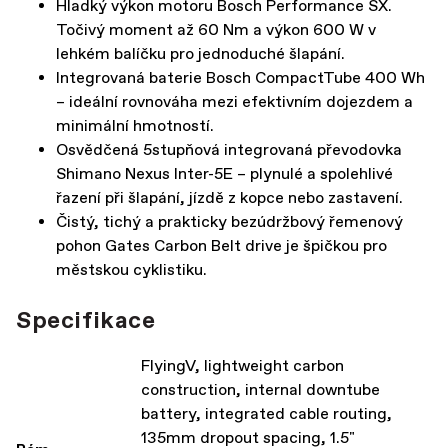
Hladký výkon motoru Bosch Performance SX.
Točivý moment až 60 Nm a výkon 600 W v
lehkém balíčku pro jednoduché šlapání.
Integrovaná baterie Bosch CompactTube 400 Wh
– ideální rovnováha mezi efektivním dojezdem a
minimální hmotností.
Osvědčená 5stupňová integrovaná převodovka
Shimano Nexus Inter-5E – plynulé a spolehlivé
řazení při šlapání, jízdě z kopce nebo zastavení.
Čistý, tichý a prakticky bezúdržbový řemenový
pohon Gates Carbon Belt drive je špičkou pro
městskou cyklistiku.
Specifikace
FlyingV, lightweight carbon
construction, internal downtube
battery, integrated cable routing,
135mm dropout spacing, 1.5"