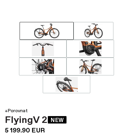
+Porovnat
FlyingV 2
NEW
5 199.90 EUR