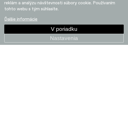
reklám a analýzu návštevnosti súbory cookie. Používaním
tohto webu s tým súhlasíte.
Ďalšie informácie
V poriadku
Nastavenia
Bosch Boost, Bezproblémová asistence