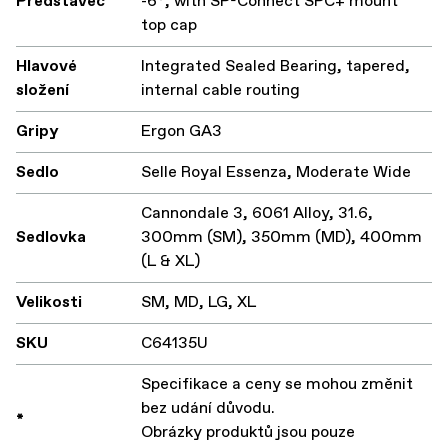
Představec
-6°, with SP-Connect SPC+ mount
top cap
Hlavové
Integrated Sealed Bearing, tapered,
složení
internal cable routing
Gripy
Ergon GA3
Sedlo
Selle Royal Essenza, Moderate Wide
Cannondale 3, 6061 Alloy, 31.6,
Sedlovka
300mm (SM), 350mm (MD), 400mm
(L & XL)
Velikosti
SM, MD, LG, XL
SKU
C64135U
Specifikace a ceny se mohou změnit
bez udání důvodu.
*
Obrázky produktů jsou pouze