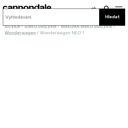
sk
Bicykle
/
Elektrobicykle
/
Městské elektrobicykle
/
Wonderwagen
/
Wonderwagen NEO 1