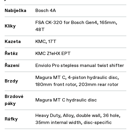
Nabíječka
Bosch 4A
FSA CK-320 for Bosch Gen4, 165mm,
Kliky
48T
Kazeta
KMC, 17T
Řetěz
KMC Z1eHX EPT
Řazení
Enviolo Pro stepless manual twist shifter
Magura MT C, 4-piston hydraulic disc,
Brzdy
180mm front rotor, 203mm rear rotor
Brzdové
Magura MT C hydraulic disc
páky
Heavy Duty, Alloy, double wall, 36 hole,
Ráfky
35mm internal width, disc-specific