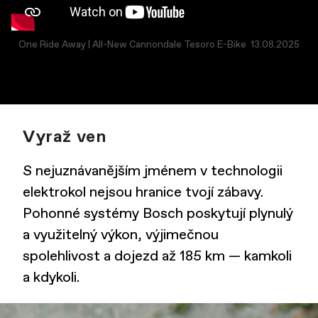
One Ride Away | All-New Cannondale Tesoro E-Bike​
13.08.2025
Vyraž ven
S nejuznávanějším jménem v technologii
elektrokol nejsou hranice tvojí zábavy.
Pohonné systémy Bosch poskytují plynulý
a využitelný výkon, výjimečnou
spolehlivost a dojezd až 185 km — kamkoli
a kdykoli.