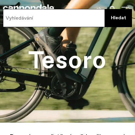
sk
Tesoro