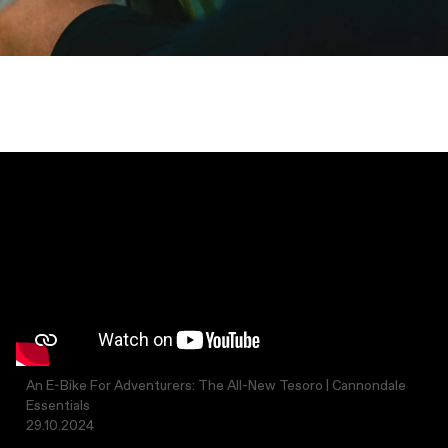
An E-Bike For Adventurers: The All-New Tesoro | Cannondale
Essentials​
29.10.2024