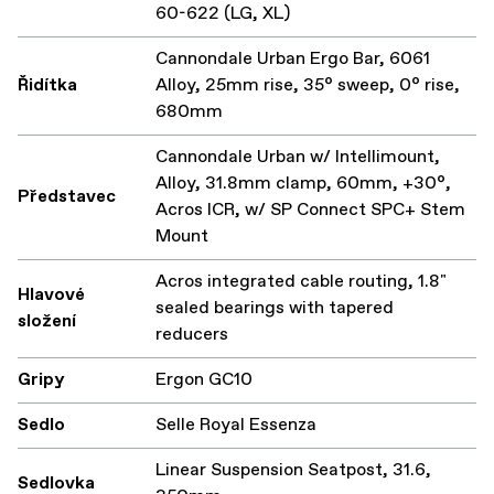
60-622 (LG, XL)
Cannondale Urban Ergo Bar, 6061
Řidítka
Alloy, 25mm rise, 35° sweep, 0° rise,
680mm
Cannondale Urban w/ Intellimount,
Alloy, 31.8mm clamp, 60mm, +30°,
Představec
Acros ICR, w/ SP Connect SPC+ Stem
Mount
Acros integrated cable routing, 1.8"
Hlavové
sealed bearings with tapered
složení
reducers
Gripy
Ergon GC10
Sedlo
Selle Royal Essenza
Linear Suspension Seatpost, 31.6,
Sedlovka