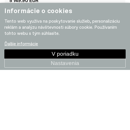
5 149.90 EUR
Informácie o cookies
Tento web využíva na poskytovanie služieb, personalizáciu
+ POROVNAT
reklám a analýzu návštevnosti súbory cookie. Používaním
tohto webu s tým súhlasíte.
Ďalšie informácie
V poriadku
Nastavenia
Tesoro 1 Low StepThru
5 149.90 EUR