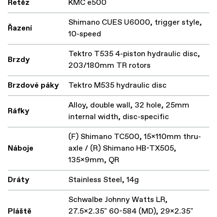
Řetěz
KMC e500
Shimano CUES U6000, trigger style,
Řazení
10-speed
Tektro T535 4-piston hydraulic disc,
Brzdy
203/180mm TR rotors
Brzdové páky
Tektro M535 hydraulic disc
Alloy, double wall, 32 hole, 25mm
Ráfky
internal width, disc-specific
(F) Shimano TC500, 15x110mm thru-
Náboje
axle / (R) Shimano HB-TX505,
135x9mm, QR
Dráty
Stainless Steel, 14g
Schwalbe Johnny Watts LR,
Pláště
27.5x2.35" 60-584 (MD), 29x2.35"