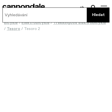
sk
Bicykle
/
Elektrobicykle
/
Trekkingové elektrobicykle
/
Tesoro
/
Tesoro 2