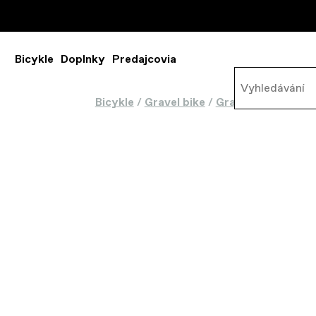
Bicykle
Doplnky
Predajcovia
Bicykle
/
Gravel bike
/
Gravel
/
Topstone