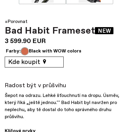
+Porovnat
Bad Habit Frameset
NEW
3 599.90 EUR
Farby:
Black with WOW colors
Kde koupit
Radost být v průšvihu
Šepot na odrazu. Lehké šťouchnutí na dropu. Úsměv,
který říká „ještě jednou."" Bad Habit byl navržen pro
neplechu, aby tě dostal do toho správného druhu
průšvihu.
Klíčové prvky