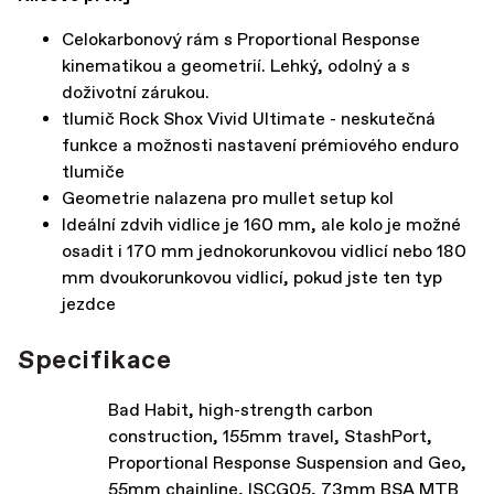
Celokarbonový rám s Proportional Response
kinematikou a geometrií. Lehký, odolný a s
doživotní zárukou.
tlumič Rock Shox Vivid Ultimate - neskutečná
funkce a možnosti nastavení prémiového enduro
tlumiče
Geometrie nalazena pro mullet setup kol
Ideální zdvih vidlice je 160 mm, ale kolo je možné
osadit i 170 mm jednokorunkovou vidlicí nebo 180
mm dvoukorunkovou vidlicí, pokud jste ten typ
jezdce
Specifikace
Bad Habit, high-strength carbon
construction, 155mm travel, StashPort,
Proportional Response Suspension and Geo,
55mm chainline, ISCG05, 73mm BSA MTB