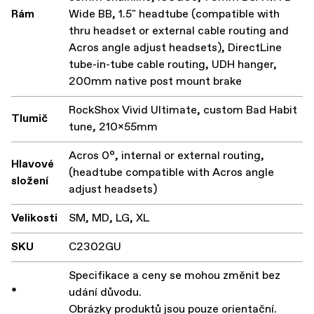
Rám
Wide BB, 1.5" headtube (compatible with
thru headset or external cable routing and
Acros angle adjust headsets), DirectLine
tube-in-tube cable routing, UDH hanger,
200mm native post mount brake
RockShox Vivid Ultimate, custom Bad Habit
Tlumič
tune, 210x55mm
Acros 0°, internal or external routing,
Hlavové
(headtube compatible with Acros angle
složení
adjust headsets)
Velikosti
SM, MD, LG, XL
SKU
C2302GU
Specifikace a ceny se mohou změnit bez
*
udání důvodu.
Obrázky produktů jsou pouze orientační.