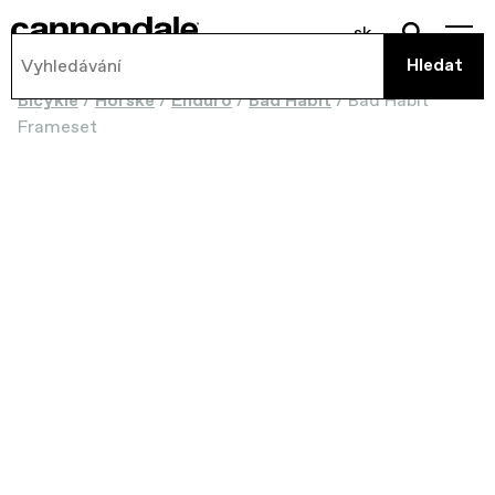
sk
Bicykle
/
Horské
/
Enduro
/
Bad Habit
/
Bad Habit
Frameset