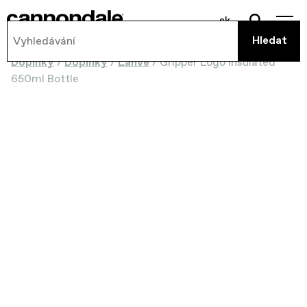
sk
Doplnky
/
Doplnky
/
Láhve
/
Gripper Logo Insulated
650ml Bottle