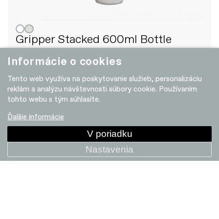
Gripper Stacked 600ml Bottle
10.95 EUR
Informácie o cookies
Tento web využíva na poskytovanie služieb, personalizáciu
reklám a analýzu návštevnosti súbory cookie. Používaním
+ POROVNAT
tohto webu s tým súhlasíte.
Ďalšie informácie
V poriadku
Nastavenia