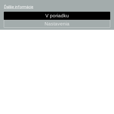
Predajcovia
Ďalšie informácie
V poriadku
Nastavenia
BICYKLE
DOPLNKY
Gravel bike
Doplnky
Cestná kola
Komponenty
Horské
Helmy
Elektrobicykle
Textil
City Bikes
Detské
Kolekce