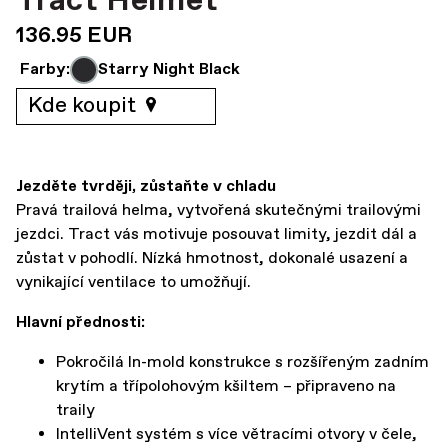
Tract Helmet
136.95 EUR
Farby:
Starry Night Black
Kde koupit
Jezděte tvrději, zůstaňte v chladu
Pravá trailová helma, vytvořená skutečnými trailovými
jezdci. Tract vás motivuje posouvat limity, jezdit dál a
zůstat v pohodlí. Nízká hmotnost, dokonalé usazení a
vynikající ventilace to umožňují.
Hlavní přednosti:
Pokročilá In-mold konstrukce s rozšířeným zadním
krytím a třípolohovým kšiltem – připraveno na
traily
IntelliVent systém s více větracími otvory v čele,