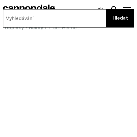
sk
Doplnky
/
Helmy
/
Tract Helmet