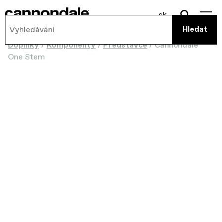
sk
Doplnky
/
Komponenty
/
Představce
/
Cannondale
One Stem