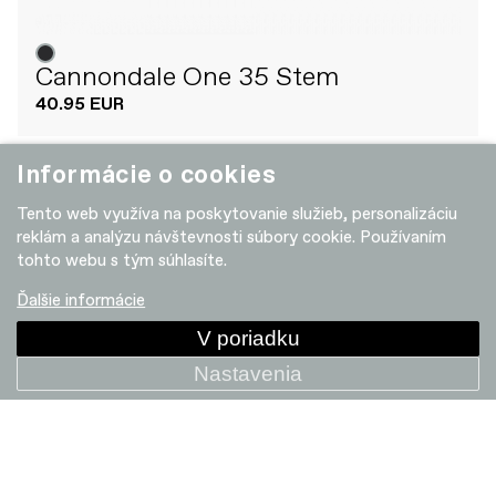
Cannondale One 35 Stem
40.95 EUR
Informácie o cookies
Tento web využíva na poskytovanie služieb, personalizáciu
Predajcovia
reklám a analýzu návštevnosti súbory cookie. Používaním
tohto webu s tým súhlasíte.
Ďalšie informácie
V poriadku
Nastavenia
BICYKLE
DOPLNKY