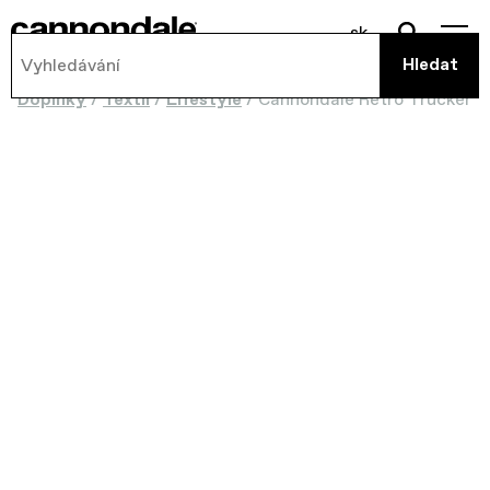
sk
Doplnky
/
Textil
/
Lifestyle
/
Cannondale Retro Trucker