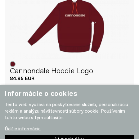
Cannondale Hoodie Logo
84.95 EUR
Informácie o cookies
Tento web využíva na poskytovanie služieb, personalizáciu
+ POROVNAT
NEW
reklám a analýzu návštevnosti súbory cookie. Používaním
tohto webu s tým súhlasíte.
Ďalšie informácie