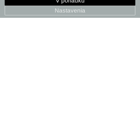
V poriadku
Nastavenia
Cannondale Beanie
24.95 EUR
+ POROVNAT
NEW