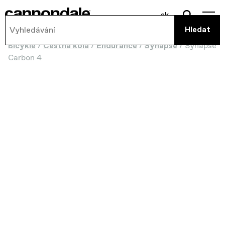
sk
Bicykle
/
Cestná kola
/
Endurance
/
Synapse
/
Synapse
Carbon 4