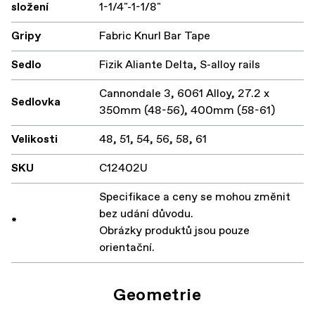
složení
1-1/4"-1-1/8"
Gripy
Fabric Knurl Bar Tape
Sedlo
Fizik Aliante Delta, S-alloy rails
Cannondale 3, 6061 Alloy, 27.2 x
Sedlovka
350mm (48-56), 400mm (58-61)
Velikosti
48, 51, 54, 56, 58, 61
SKU
C12402U
Specifikace a ceny se mohou změnit
bez udání důvodu.
*
Obrázky produktů jsou pouze
orientační.
Geometrie