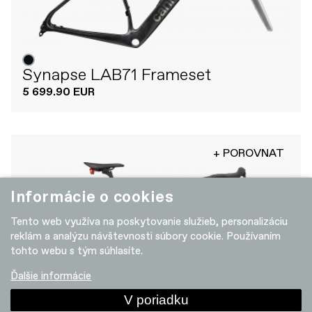
Synapse LAB71 Frameset
5 699.90 EUR
+ POROVNAT
Informácie o cookies
Tento web využíva na poskytovanie služieb, personalizáciu
reklám a analýzu návštevnosti súbory cookie. Používaním
tohto webu s tým súhlasíte.
Ďalšie informácie
V poriadku