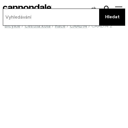
sk
Bicykle
/
Cestná kola
/
Race
/
CAAD14
/
CAAD14 2