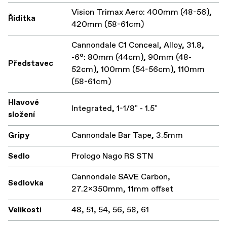
Vision Trimax Aero: 400mm (48-56),
Řidítka
420mm (58-61cm)
Cannondale C1 Conceal, Alloy, 31.8,
-6°: 80mm (44cm), 90mm (48-
Představec
52cm), 100mm (54-56cm), 110mm
(58-61cm)
Hlavové
Integrated, 1-1/8" - 1.5"
složení
Gripy
Cannondale Bar Tape, 3.5mm
Sedlo
Prologo Nago RS STN
Cannondale SAVE Carbon,
Sedlovka
27.2x350mm, 11mm offset
Velikosti
48, 51, 54, 56, 58, 61