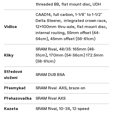
threaded BB, flat mount disc, UDH
CAAD14, full carbon, 1-1/8" to 1-1/2"
Delta Steerer, integrated crown race,
Vidlice
12x100mm thru-axle, flat mount disc,
internal routing, 55mm offset (44-
54cm), 45mm offset (56-61cm)
SRAM Rival, 48/35: 165mm (48-
Kliky
51cm), 170mm (54-56cm) 172.5mm
(58-61cm)
Středové
SRAM DUB BSA
složení
Přesmykač
SRAM Rival AXS, braze-on
Přehazovačka
SRAM Rival AXS
Kazeta
SRAM Rival, 10-36, 12-speed