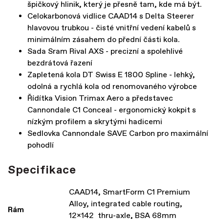
špičkový hlinik, který je přesně tam, kde má být.
Celokarbonová vidlice CAAD14 s Delta Steerer
hlavovou trubkou - čisté vnitřní vedení kabelů s
minimálním zásahem do přední části kola.
Sada Sram Rival AXS - precizní a spolehlivé
bezdrátová řazení
Zapletená kola DT Swiss E 1800 Spline - lehký,
odolná a rychlá kola od renomovaného výrobce
Řídítka Vision Trimax Aero a představec
Cannondale C1 Conceal - ergonomický kokpit s
nízkým profilem a skrytými hadicemi
Sedlovka Cannondale SAVE Carbon pro maximální
pohodlí
Specifikace
CAAD14, SmartForm C1 Premium
Alloy, integrated cable routing,
Rám
12x142 thru-axle, BSA 68mm