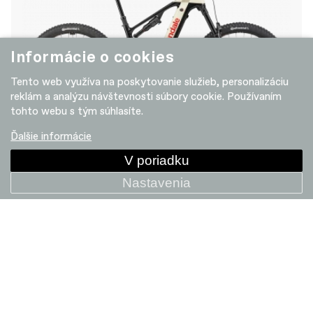
Informácie o cookies
Tento web využíva na poskytovanie služieb, personalizáciu
reklám a analýzu návštevnosti súbory cookie. Používaním
tohto webu s tým súhlasíte.
Ďalšie informácie
Moterra 2
V poriadku
7 199.90 EUR
Nastavenia
+ POROVNAT
SALE