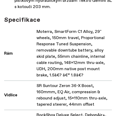
pístkovým hydraulickým brzdám Tektro Gemini SL
s kotouči 203 mm.
Specifikace
Moterra, SmartForm C1 Alloy, 29"
wheels, 150mm travel, Proportional
Response Tuned Suspension,
removable downtube battery, alloy
Rám
skid plate, 55mm chainline, internal
cable routing, 148x12mm thru-axle,
UDH, 200mm native post mount
brake, 1.5â€? â€“ 1.8â€?
SR Suntour Zeron 36-X Boost,
160mmm, EQ Air, compression &
Vidlice
rebound adjust, 15x110mm thru-axle,
tapered steerer, 44mm offset
RockShox Deluxe Select, DebonAir+,