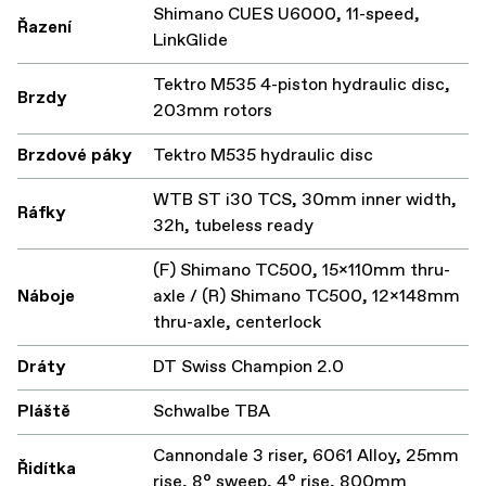
Shimano CUES U6000, 11-speed,
Řazení
LinkGlide
Tektro M535 4-piston hydraulic disc,
Brzdy
203mm rotors
Brzdové páky
Tektro M535 hydraulic disc
WTB ST i30 TCS, 30mm inner width,
Ráfky
32h, tubeless ready
(F) Shimano TC500, 15x110mm thru-
Náboje
axle / (R) Shimano TC500, 12x148mm
thru-axle, centerlock
Dráty
DT Swiss Champion 2.0
Pláště
Schwalbe TBA
Cannondale 3 riser, 6061 Alloy, 25mm
Řidítka
rise, 8° sweep, 4° rise, 800mm