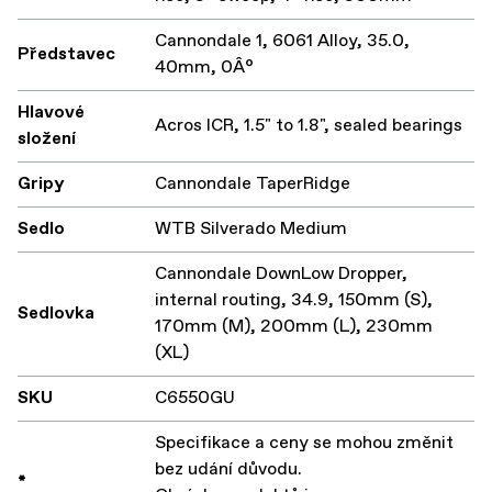
Cannondale 1, 6061 Alloy, 35.0,
Představec
40mm, 0Â°
Hlavové
Acros ICR, 1.5" to 1.8", sealed bearings
složení
Gripy
Cannondale TaperRidge
Sedlo
WTB Silverado Medium
Cannondale DownLow Dropper,
internal routing, 34.9, 150mm (S),
Sedlovka
170mm (M), 200mm (L), 230mm
(XL)
SKU
C6550GU
Specifikace a ceny se mohou změnit
bez udání důvodu.
*