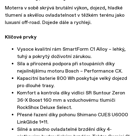
Moterra v sobě skrývá brutální výkon, dojezd, hladké
tlumení a skvělou ovladatelnost v těžkém terénu jako
luxusní off-road. Dojede dále a rychleji.
Klíčové prvky
Vysoce kvalitní rám SmartForm C1 Alloy – lehký,
tuhý a pokrytý doživotní zárukou.
Síla a přirozená podpora při stoupáních díky
nejsilnějšímu motoru Bosch – Performance CX.
Kapacitní baterie 800 Wh poskytuje velký dojezd
pro dlouhé trasy.
Komfort a kontrola díky vidlici SR Suntour Zeron
36-X Boost 160 mm a vzduchovému tlumiči
RockShox Deluxe Select.
Přesné řazení díky pohonu Shimano CUES U6000
LinkGlide 1x11.
Silné a snadno ovladatelné brzdění díky 4-