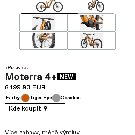
+Porovnat
Moterra 4+
NEW
5 199.90 EUR
Farby:
Tiger Eye
Obsidian
Kde koupit
Více zábavy, méně výmluv