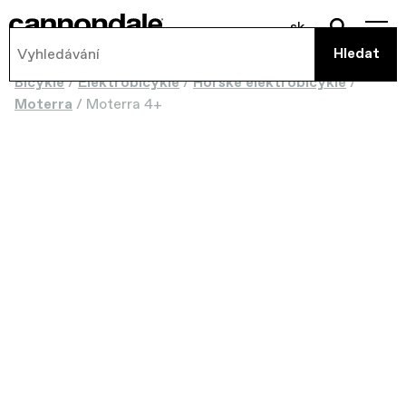
sk
Bicykle
/
Elektrobicykle
/
Horské elektrobicykle
/
Moterra
/
Moterra 4+