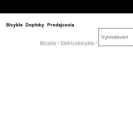
Bicykle
Doplnky
Predajcovia
Bicykle
/
Elektrobicykle
/
Horské elektro